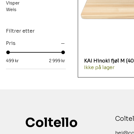
Visper
Weis
Filtrer etter
Pris
KAI Hinoki fjøl M (4
499 kr
2 999 kr
Ikke på lager
Coltello
Colte
hei@col