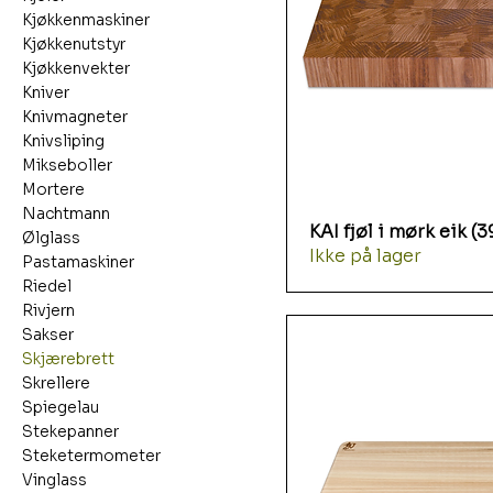
Kjøkkenmaskiner
Kjøkkenutstyr
Kjøkkenvekter
Kniver
Knivmagneter
Knivsliping
Mikseboller
Mortere
Nachtmann
KAI fjøl i mørk eik (
Ølglass
Ikke på lager
Pastamaskiner
Riedel
Rivjern
Sakser
Skjærebrett
Skrellere
Spiegelau
Stekepanner
Steketermometer
Vinglass