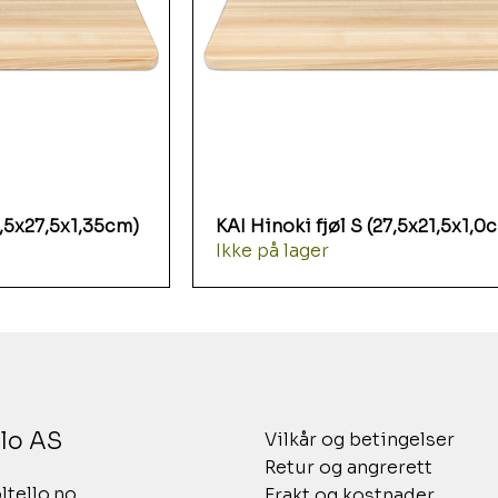
0,5x27,5x1,35cm)
KAI Hinoki fjøl S (27,5x21,5x1,0
Ikke på lager
llo AS
Vilkår og betingelser
Retur og angrerett
tello.no
Frakt og kostnader