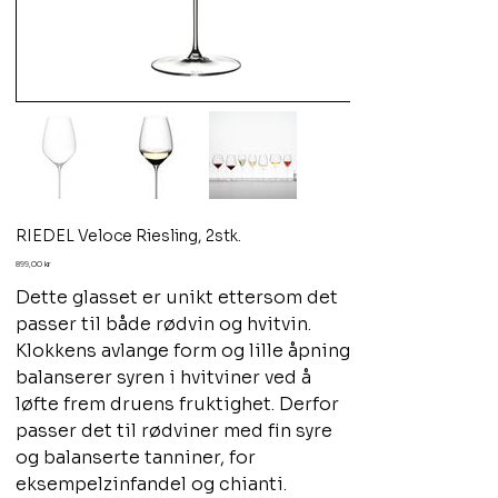
RIEDEL Veloce Riesling, 2stk.
Pris
899,00 kr
Dette glasset er unikt ettersom det
passer til både rødvin og hvitvin.
Klokkens avlange form og lille åpning
balanserer syren i hvitviner ved å
løfte frem druens fruktighet. Derfor
passer det til rødviner med fin syre
og balanserte tanniner, for
eksempelzinfandel og chianti.