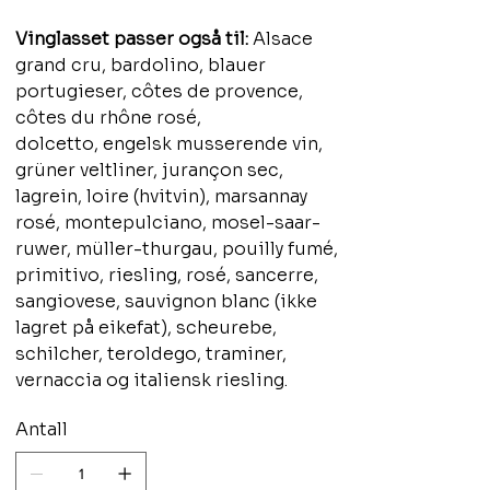
Vinglasset passer også til:
Alsace
grand cru, bardolino, blauer
portugieser, côtes de provence,
côtes du rhône rosé,
dolcetto, engelsk musserende vin,
grüner veltliner, jurançon sec,
lagrein, loire (hvitvin), marsannay
rosé, montepulciano, mosel-saar-
ruwer, müller-thurgau, pouilly fumé,
primitivo, riesling, rosé, sancerre,
sangiovese, sauvignon blanc (ikke
lagret på eikefat), scheurebe,
schilcher, teroldego, traminer,
vernaccia og italiensk riesling.
Antall